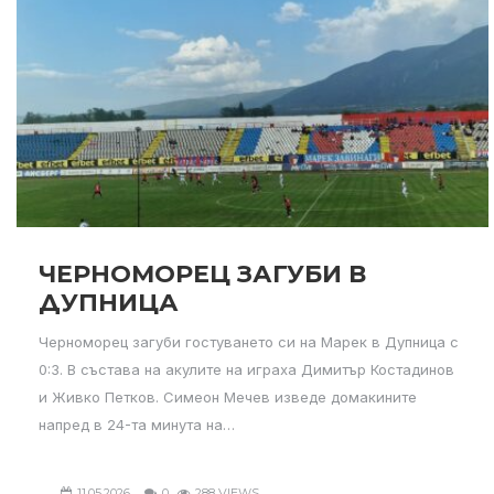
ЧЕРНОМОРЕЦ ЗАГУБИ В
ДУПНИЦА
Черноморец загуби гостуването си на Марек в Дупница с
0:3. В състава на акулите на играха Димитър Костадинов
и Живко Петков. Симеон Мечев изведе домакините
напред в 24-та минута на…
11.05.2026
0
288 VIEWS