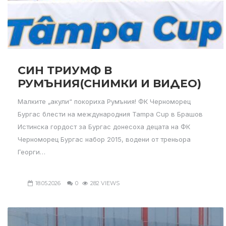
СИН ТРИУМФ В
РУМЪНИЯ(СНИМКИ И ВИДЕО)
Малките „акули“ покориха Румъния! ФК Черноморец
Бургас блести на международния Tampa Cup в Брашов
Истинска гордост за Бургас донесоха децата на ФК
Черноморец Бургас набор 2015, водени от треньора
Георги…
18.05.2026
0
282 VIEWS