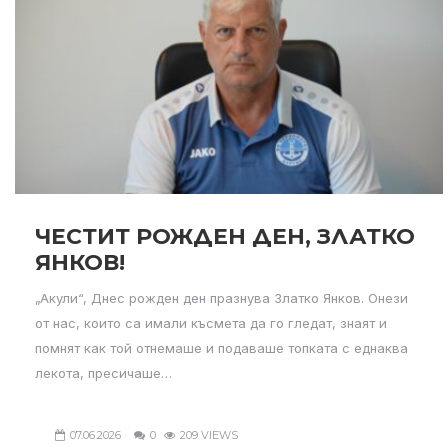
ЧЕСТИТ РОЖДЕН ДЕН, ЗЛАТКО
ЯНКОВ!
„Акули“, Днес рожден ден празнува Златко Янков. Онези
от нас, които са имали късмета да го гледат, знаят и
помнят как той отнемаше и подаваше топката с еднаква
лекота, пресичаше…
07.06.2026
0
209 VIEWS