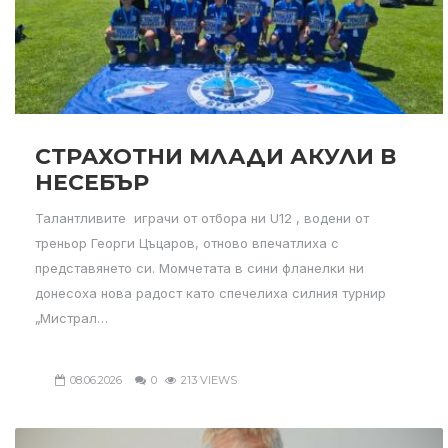
СТРАХОТНИ МЛАДИ АКУЛИ В
НЕСЕБЪР
Талантливите играчи от отбора ни U12 , водени от
треньор Георги Цъцаров, отново впечатлиха с
представянето си. Момчетата в сини фланелки ни
донесоха нова радост като спечелиха силния турнир
„Мистрал…
08.06.2026
0
213 VIEWS