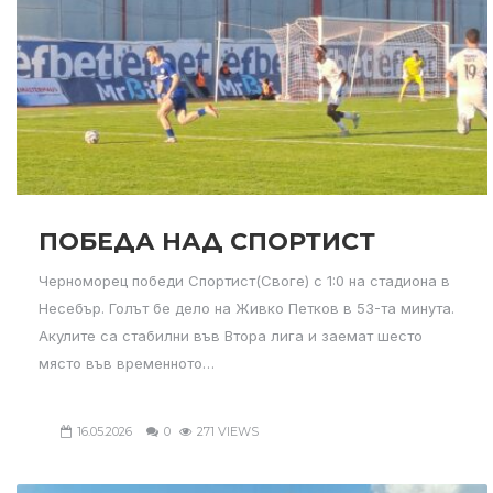
ПОБЕДА НАД СПОРТИСТ
Черноморец победи Спортист(Своге) с 1:0 на стадиона в
Несебър. Голът бе дело на Живко Петков в 53-та минута.
Акулите са стабилни във Втора лига и заемат шесто
място във временното…
16.05.2026
0
271 VIEWS