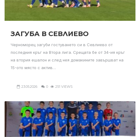
ЗАГУБА В СЕВЛИЕВО
Черноморец загуби гостуването си в Севлиево от
последния кръг на Втора лига. Срещата бе от 34-ия кръг
на втория ешалон и след нея домакините завършват на
15-ото място с актив…
23.05.2026
0
251 VIEWS