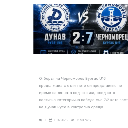
Отборът на Черноморец Бургас U16
продължава с отличното си представяне по
време на лятната подготовка, след като
постигна категорична победа със 7:2 като гост
на Дунав Русе в контролна среща….
0
18.07.2026
82 VIEWS