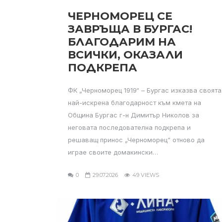
ЧЕРНОМОРЕЦ СЕ
ЗАВРЪЩА В БУРГАС!
БЛАГОДАРИМ НА
ВСИЧКИ, ОКАЗАЛИ
ПОДКРЕПА
ФК „Черноморец 1919“ – Бургас изказва своята
най-искрена благодарност към кмета на
Община Бургас г-н Димитър Николов за
неговата последователна подкрепа и
решаващ принос „Черноморец“ отново да
играе своите домакински…
0
29.07.2026
49 VIEWS