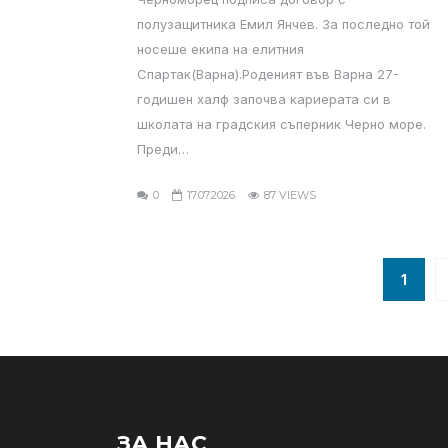
полузащитника Емил Янчев. За последно той
носеше екипа на елитния
Спартак(Варна).Роденият във Варна 27-
годишен халф започва кариерата си в
школата на градския съперник Черно море.
Преди…
0
17.07.2026
87 VIEWS
1
ЗА НАС