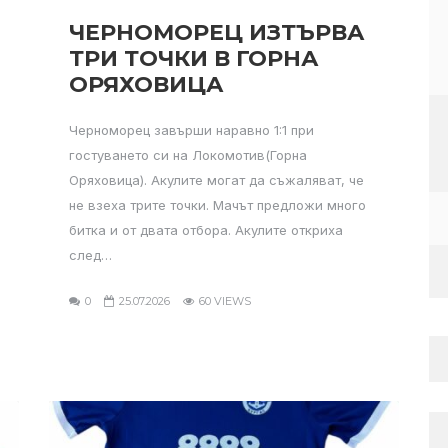
ЧЕРНОМОРЕЦ ИЗТЪРВА
ТРИ ТОЧКИ В ГОРНА
ОРЯХОВИЦА
Черноморец завърши наравно 1:1 при
гостуването си на Локомотив(Горна
Оряховица). Акулите могат да съжаляват, че
не взеха трите точки. Мачът предложи много
битка и от двата отбора. Акулите откриха
след…
0
25.07.2026
60 VIEWS