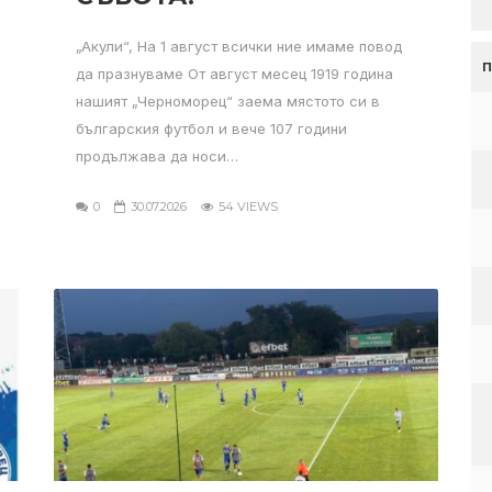
„Акули“, На 1 август всички ние имаме повод
да празнуваме От август месец 1919 година
нашият „Черноморец“ заема мястото си в
българския футбол и вече 107 години
продължава да носи…
0
30.07.2026
54 VIEWS