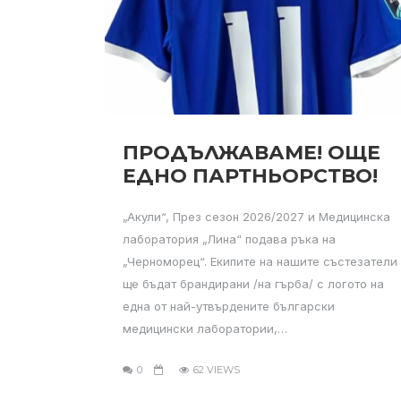
ПРОДЪЛЖАВАМЕ! ОЩЕ
ЕДНО ПАРТНЬОРСТВО!
„Акули“, През сезон 2026/2027 и Медицинска
лаборатория „Лина“ подава ръка на
„Черноморец“. Екипите на нашите състезатели
ще бъдат брандирани /на гърба/ с логото на
една от най-утвърдените български
медицински лаборатории,…
0
62 VIEWS