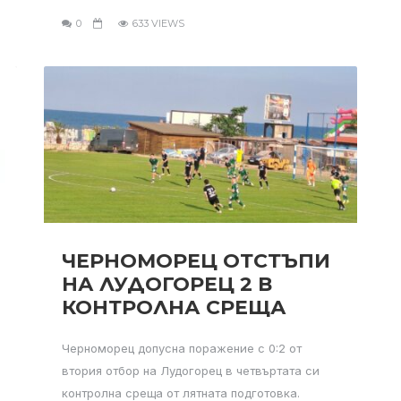
0
633 VIEWS
ЧЕРНОМОРЕЦ ОТСТЪПИ
НА ЛУДОГОРЕЦ 2 В
КОНТРОЛНА СРЕЩА
Черноморец допусна поражение с 0:2 от
втория отбор на Лудогорец в четвъртата си
контролна среща от лятната подготовка.