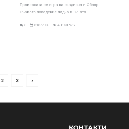
Проверката се игра на стадиона в Обзор.
Първото попадение падна в 37-ата…
0
08.07.2026
458 VIEWS
2
3
›
КОНТАКТИ