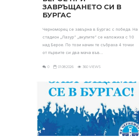
ЗАВРЪЩАНЕТО СИ В
БУРГАС
Черноморец се завърна в Бургас с победа. На
стадион „Лазур“ „акулите“ се наложиха с 1:0
над Берое. По този начин те събраха 4 точки
от първите си два мача във…
0
01.08.2026
360 VIEWS