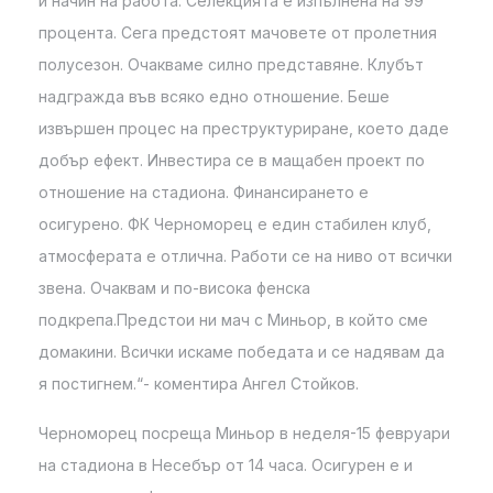
и начин на работа. Селекцията е изпълнена на 99
процента. Сега предстоят мачовете от пролетния
полусезон. Очакваме силно представяне. Клубът
надгражда във всяко едно отношение. Беше
извършен процес на преструктуриране, което даде
добър ефект. Инвестира се в мащабен проект по
отношение на стадиона. Финансирането е
осигурено. ФК Черноморец е един стабилен клуб,
атмосферата е отлична. Работи се на ниво от всички
звена. Очаквам и по-висока фенска
подкрепа.Предстои ни мач с Миньор, в който сме
домакини. Всички искаме победата и се надявам да
я постигнем.“- коментира Ангел Стойков.
Черноморец посреща Миньор в неделя-15 февруари
на стадиона в Несебър от 14 часа. Осигурен е и