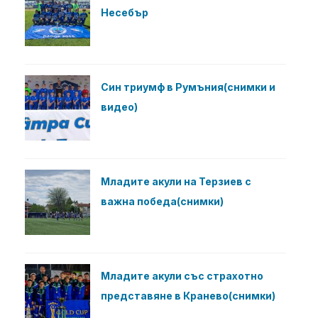
Несебър
Син триумф в Румъния(снимки и
видео)
Младите акули на Терзиев с
важна победа(снимки)
Младите акули със страхотно
представяне в Кранево(снимки)