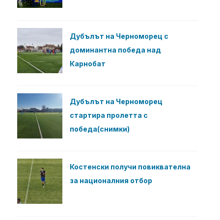
Дубълът на Черноморец с
доминантна победа над
Карнобат
Дубълът на Черноморец
стартира пролетта с
победа(снимки)
Костенски получи повиквателна
за националния отбор