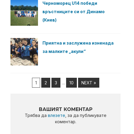
Черноморец U14 победи
връстниците си от Динамо
(Киев)
Приятна и заслужена изненада
за малките „акули“
1
2
3
…
10
NEXT »
ВАШИЯТ КОМЕНТАР
Трябва да
влезете
, за да публикувате
коментар.