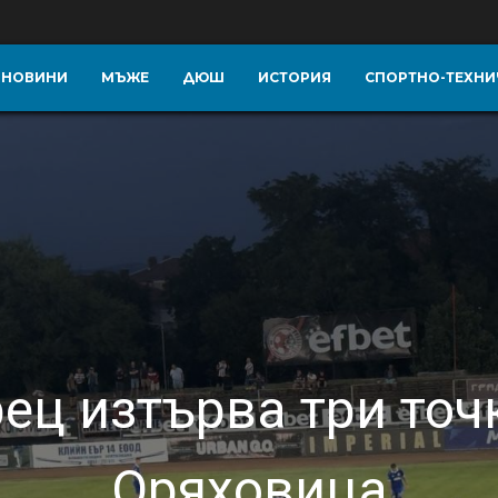
НОВИНИ
МЪЖЕ
ДЮШ
ИСТОРИЯ
СПОРТНО-ТЕХНИ
ц изтърва три точ
Оряховица