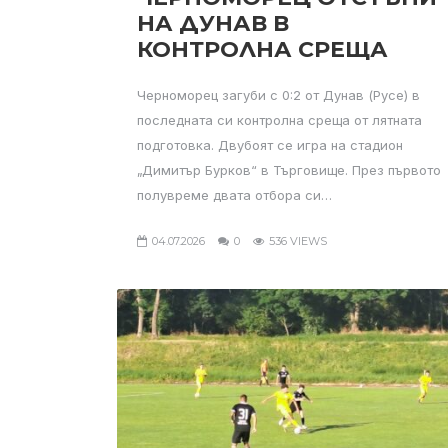
НА ДУНАВ В
КОНТРОЛНА СРЕЩА
Черноморец загуби с 0:2 от Дунав (Русе) в
последната си контролна среща от лятната
подготовка. Двубоят се игра на стадион
„Димитър Бурков“ в Търговище. През първото
полувреме двата отбора си…
04.07.2026
0
536 VIEWS