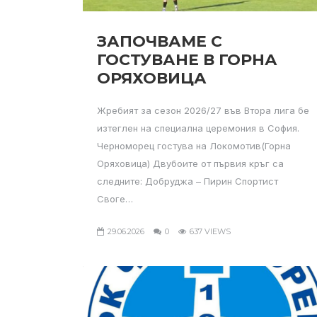
ЗАПОЧВАМЕ С
ГОСТУВАНЕ В ГОРНА
ОРЯХОВИЦА
Жребият за сезон 2026/27 във Втора лига бе
изтеглен на специална церемония в София.
Черноморец гостува на Локомотив(Горна
Оряховица) Двубоите от първия кръг са
следните: Добруджа – Пирин Спортист
Своге…
29.06.2026
0
637 VIEWS