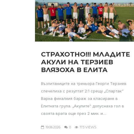
СТРАХОТНО!!! МЛАДИТЕ
АКУЛИ НА ТЕРЗИЕВ
ВЛЯЗОХА В ЕЛИТА
Възпитаниците на треньора Георги Терзиев
спечелиха с резултат 2:1 срещу „Спартак“
Варна финалния бараж за класиране в
Елитната група. „Акулите“ допуснаха гол в
своята врата още през 2 мин. и…
19.06.2026
0
173 VIEWS