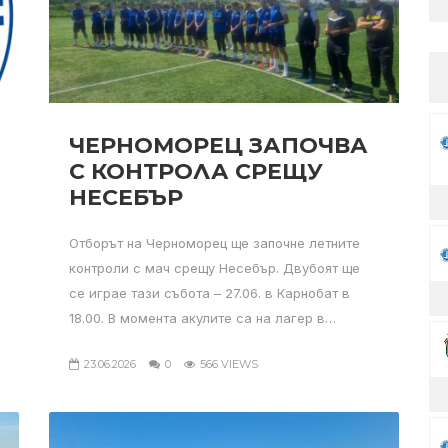
ЧЕРНОМОРЕЦ ЗАПОЧВА
С КОНТРОЛА СРЕЩУ
НЕСЕБЪР
Отборът на Черноморец ще започне летните
контроли с мач срещу Несебър. Двубоят ще
се играе тази събота – 27.06. в Карнобат в
18.00. В момента акулите са на лагер в…
23.06.2026
0
566 VIEWS