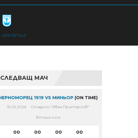
VIEW DETAILS
СЛЕДВАЩ МАЧ
ЧЕРНОМОРЕЦ 1919 VS МИНЬОР
(ON TIME)
15.02.2026
Стадион "Иван Притъргов"
Втора лига
00
00
00
00