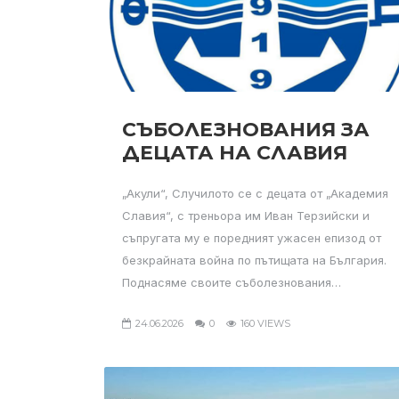
СЪБОЛЕЗНОВАНИЯ ЗА
ДЕЦАТА НА СЛАВИЯ
„Акули“, Случилото се с децата от „Академия
Славия“, с треньора им Иван Терзийски и
съпругата му е поредният ужасен епизод от
безкрайната война по пътищата на България.
Поднасяме своите съболезнования…
24.06.2026
0
160 VIEWS