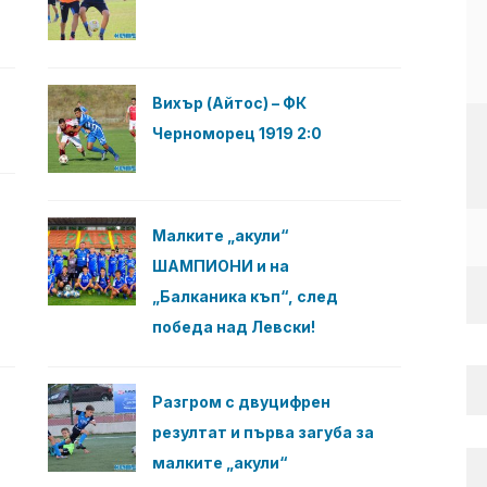
Вихър (Айтос) – ФК
Черноморец 1919 2:0
Малките „акули“
ШАМПИОНИ и на
„Балканика къп“, след
победа над Левски!
Разгром с двуцифрен
резултат и първа загуба за
малките „акули“