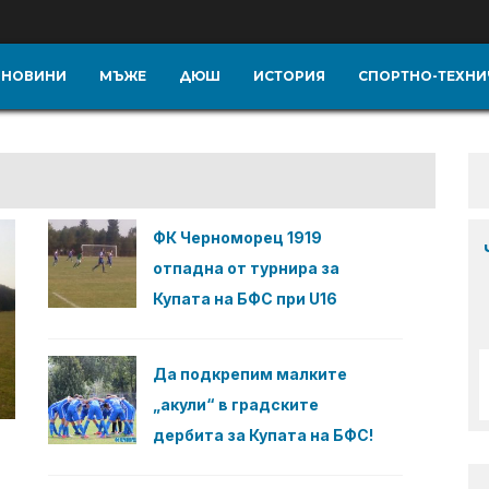
НОВИНИ
МЪЖЕ
ДЮШ
ИСТОРИЯ
СПОРТНО-ТЕХНИ
ФК Черноморец 1919
отпадна от турнира за
Купата на БФС при U16
Да подкрепим малките
„акули“ в градските
дербита за Купата на БФС!