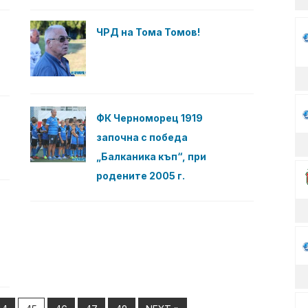
ЧРД на Тома Томов!
ФК Черноморец 1919
започна с победа
„Балканика къп“, при
родените 2005 г.