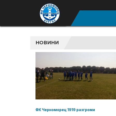
НОВИНИ
ФК Черноморец 1919 разгроми