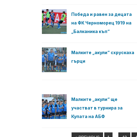
Победа и равен за децата
на ФК Черноморец 1919 на
„Балканика къп“
Малките „акули“ схрускаха
гърци
Малките „акули“ ще
участват в турнира за
Купата на АБФ