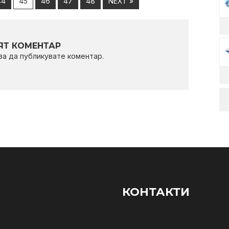
44
45
46
47
48
NEXT »
Т КОМЕНТАР
 за да публикувате коментар.
КОНТАКТИ