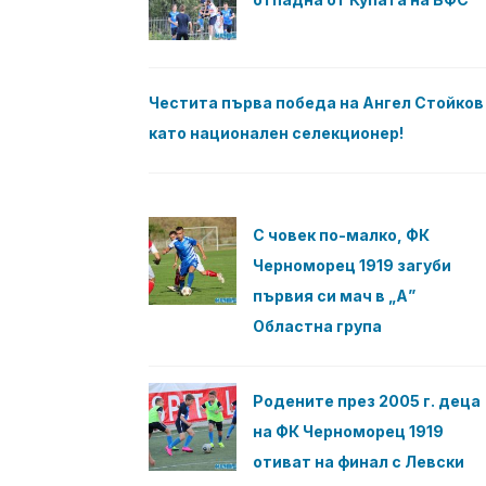
Честита първа победа на Ангел Стойков
като национален селекционер!
С човек по-малко, ФК
Черноморец 1919 загуби
първия си мач в „А”
Областна група
Родените през 2005 г. деца
на ФК Черноморец 1919
отиват на финал с Левски