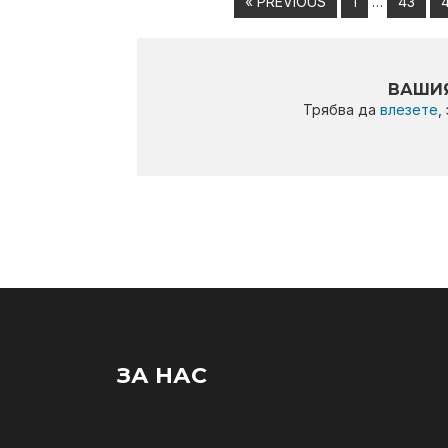
« PREVIOUS
1
…
43
ВАШИЯ
Трябва да
влезете
,
ЗА НАС