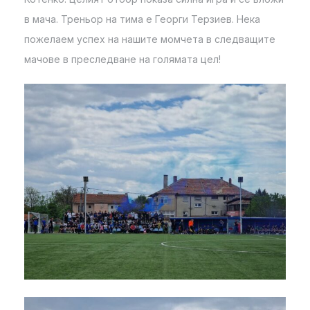
в мача. Треньор на тима е Георги Терзиев. Нека
пожелаем успех на нашите момчета в следващите
мачове в преследване на голямата цел!