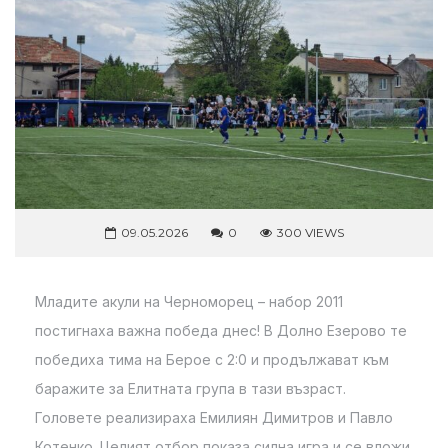
09.05.2026
0
300 VIEWS
Младите акули на Черноморец – набор 2011
постигнаха важна победа днес! В Долно Езерово те
победиха тима на Берое с 2:0 и продължават към
баражите за Елитната група в тази възраст.
Головете реализираха Емилиян Димитров и Павло
Котенко. Целият отбор показа силна игра и се вложи