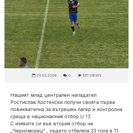
23.02.2026
0
537 VIEWS
Нашият млад централен нападател
Ростислав Костенски получи своята първа
повиквателна за вътрешен лагер и контролна
среща в националния отбор U 17.
С изявите си във втория отбор на
„Черноморец“ , където отбеляза 23 гола в 11