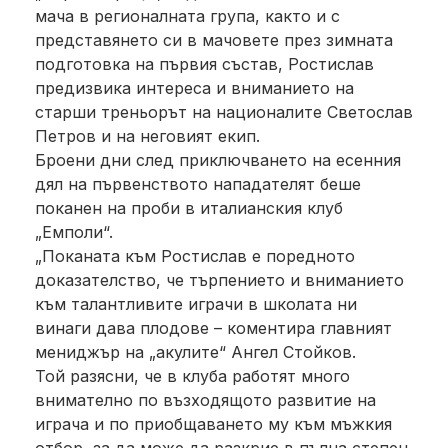
мача в регионалната група, както и с
представянето си в мачовете през зимната
подготовка на първия състав, Ростислав
предизвика интереса и вниманието на
старши треньорът на националите Светослав
Петров и на неговият екип.
Броени дни след приключването на есенния
дял на първенството нападателят беше
поканен на проби в италианския клуб
„Емполи“.
„Поканата към Ростислав е поредното
доказателство, че търпението и вниманието
към талантливите играчи в школата ни
винаги дава плодове – коментира главният
мениджър на „акулите“ Ангел Стойков.
Той разясни, че в клуба работят много
внимателно по възходящото развитие на
играча и по приобщаването му към мъжкия
отбор, за да може да разкрие в пълна степен