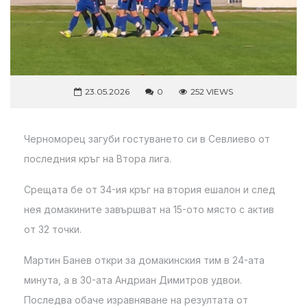
23.05.2026
0
252 VIEWS
Черноморец загуби гостуването си в Севлиево от
последния кръг на Втора лига.
Срещата бе от 34-ия кръг на втория ешалон и след
нея домакините завършват на 15-ото място с актив
от 32 точки.
Мартин Банев откри за домакинския тим в 24-ата
минута, а в 30-ата Андриан Димитров удвои.
Последва обаче изравняване на резултата от