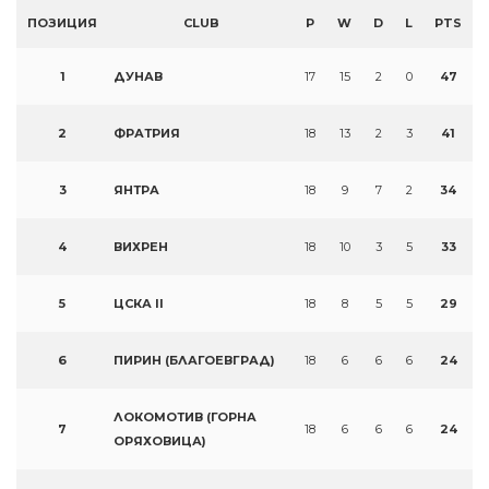
ПОЗИЦИЯ
CLUB
P
W
D
L
PTS
1
ДУНАВ
17
15
2
0
47
2
ФРАТРИЯ
18
13
2
3
41
3
ЯНТРА
18
9
7
2
34
4
ВИХРЕН
18
10
3
5
33
5
ЦСКА II
18
8
5
5
29
6
ПИРИН (БЛАГОЕВГРАД)
18
6
6
6
24
ЛОКОМОТИВ (ГОРНА
7
18
6
6
6
24
ОРЯХОВИЦА)