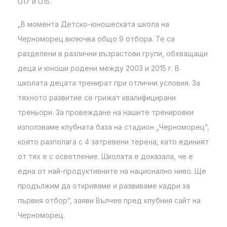
U17 и U15.
„В момента Детско-юношеската школа на
Черноморец включва общо 9 отбора. Те са
разделени в различни възрастови групи, обхващащи
деца и юноши родени между 2003 и 2015 г. В
школата децата тренират при отлични условия. За
тяхното развитие се грижат квалифицирани
треньори. За провеждане на нашите тренировки
използваме клубната база на стадион „Черноморец“,
която разполага с 4 затревени терена, като единият
от тях е с осветление. Школата е доказала, че е
една от най-продуктивните на национално ниво. Ще
продължим да откриваме и развиваме кадри за
първия отбор“, заяви Вълчев пред клубния сайт на
Черноморец.