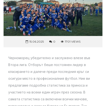
15.06.2025
0
1701 VIEWS
Черноморец убедително и заслужено влезе във
Втора лига. Отборът беше постоянен лидер в
класирането и далече преди последния кръг си
осигури място в професионалния футбол. Ние ви
предлагаме подробна статистика за приноса и
участието на всеки един играч през сезона. В
самата статистика са включени всички мачове,
включително и тези за Купата на България. Тук