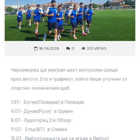
18.06.2026
0
201 VIEWS
Черноморец ще изиграе шест контролни срещи
през лятото. Ето и графикът, който беше уточнен от
спортно-техническия щаб.
1.07.- Ботев(Пловдив) в Пловдив
4.07.- Дунав(Русе) в Шумен
8.07.- Лудогорец 2 в Обзор
11.07.- Етър(ВТ) в Сливен
15.07. -Ямбол(срещата ще се играе в Ямбол)