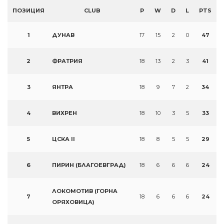
ПОЗИЦИЯ
CLUB
P
W
D
L
PTS
1
ДУНАВ
17
15
2
0
47
2
ФРАТРИЯ
18
13
2
3
41
3
ЯНТРА
18
9
7
2
34
4
ВИХРЕН
18
10
3
5
33
5
ЦСКА II
18
8
5
5
29
6
ПИРИН (БЛАГОЕВГРАД)
18
6
6
6
24
ЛОКОМОТИВ (ГОРНА
7
18
6
6
6
24
ОРЯХОВИЦА)