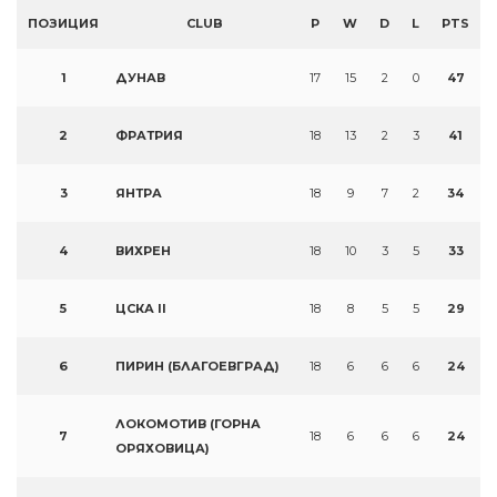
ПОЗИЦИЯ
CLUB
P
W
D
L
PTS
1
ДУНАВ
17
15
2
0
47
2
ФРАТРИЯ
18
13
2
3
41
3
ЯНТРА
18
9
7
2
34
4
ВИХРЕН
18
10
3
5
33
5
ЦСКА II
18
8
5
5
29
6
ПИРИН (БЛАГОЕВГРАД)
18
6
6
6
24
ЛОКОМОТИВ (ГОРНА
7
18
6
6
6
24
ОРЯХОВИЦА)