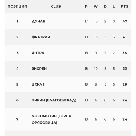
ПОЗИЦИЯ
CLUB
P
W
D
L
PTS
1
ДУНАВ
17
15
2
0
47
2
ФРАТРИЯ
18
13
2
3
41
3
ЯНТРА
18
9
7
2
34
4
ВИХРЕН
18
10
3
5
33
5
ЦСКА II
18
8
5
5
29
6
ПИРИН (БЛАГОЕВГРАД)
18
6
6
6
24
ЛОКОМОТИВ (ГОРНА
7
18
6
6
6
24
ОРЯХОВИЦА)