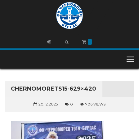
CHERNOMORETS15-629×420
20.12.2025
0
706 VIEWS