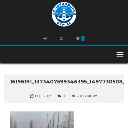
16196191_1373407599346395_1497730508_
19.01.2017
0
2008 VIEWS