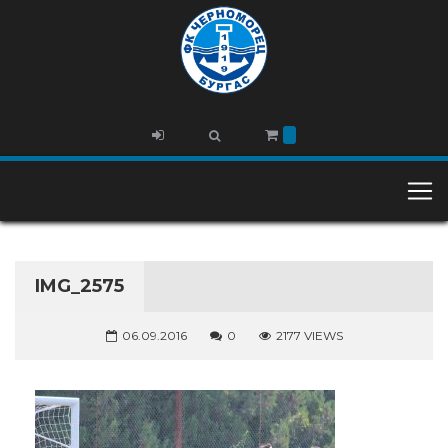
IMG_2575
06.09.2016
0
2177 VIEWS