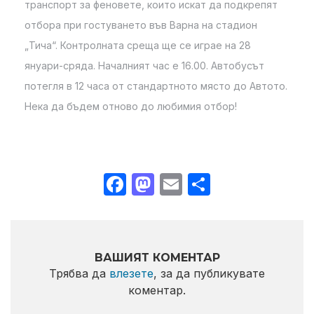
транспорт за феновете, които искат да подкрепят
отбора при гостуването във Варна на стадион
„Тича“. Контролната среща ще се играе на 28
януари-сряда. Началният час е 16.00. Автобусът
потегля в 12 часа от стандартното място до Автото.
Нека да бъдем отново до любимия отбор!
Facebook
Mastodon
Email
Share
ВАШИЯТ КОМЕНТАР
Трябва да
влезете
, за да публикувате
коментар.