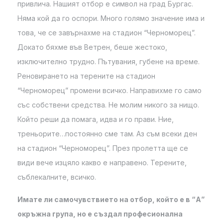
привлича. Нашият отбор е символ на град Бургас.
Няма кой да го оспори. Много голямо значение има и
това, че се завърнахме на стадион “Черноморец”.
Докато бяхме във Ветрен, беше жестоко,
изключително трудно. Пътувания, губене на време.
Реновирането на терените на стадион
“Черноморец” промени всичко. Направихме го само
със собствени средства. Не молим никого за нищо.
Който реши да помага, идва и го прави. Ние,
треньорите…постоянно сме там. Аз съм всеки ден
на стадион “Черноморец”. През пролетта ще се
види вече изцяло какво е направено. Терените,
съблекалните, всичко.
Имате ли самочувствието на отбор, който е в “А”
окръжна група, но е създал професионална