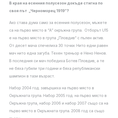
В края на есенния полусезон докъде стигна по
своя път „Черноморец 1919“?
Ако става дума само за есенния полусезон, мъжете
са на първо място в “А” окръжна група. Отборът U15
е на първо място в група „Пловдив“ с пълен актив.
От десет мача спечелиха 30 точки. Нито едни равен
мач нито една загуба. Техен треньор е Нено Ненов.
В последния си мач победиха Ботев Пловдив, а те
не бяха губили три години и бяха републикански
шампион в тази възраст.
Набор 2004 год. завършиха на първо място в
Окръжната група. Набор 2005 год. на първо място в
Окръжна група, набор 2006 и набор 2007 също са на
първо място в Окръжната група. 2008 год са също