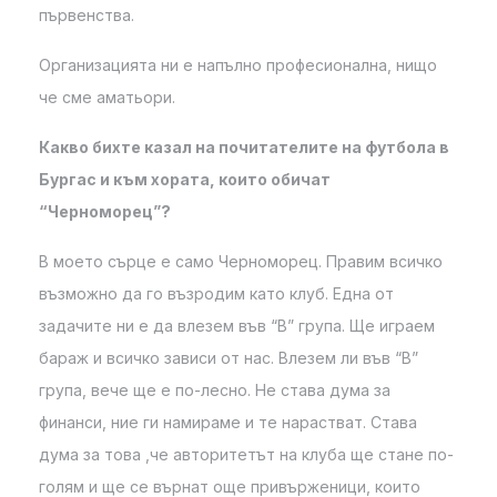
първенства.
Организацията ни е напълно професионална, нищо
че сме аматьори.
Какво бихте казал на почитателите на футбола в
Бургас и към хората, които обичат
“Черноморец”?
В моето сърце е само Черноморец. Правим всичко
възможно да го възродим като клуб. Една от
задачите ни е да влезем във “В” група. Ще играем
бараж и всичко зависи от нас. Влезем ли във “В”
група, вече ще е по-лесно. Не става дума за
финанси, ние ги намираме и те нарастват. Става
дума за това ,че авторитетът на клуба ще стане по-
голям и ще се върнат още привърженици, които