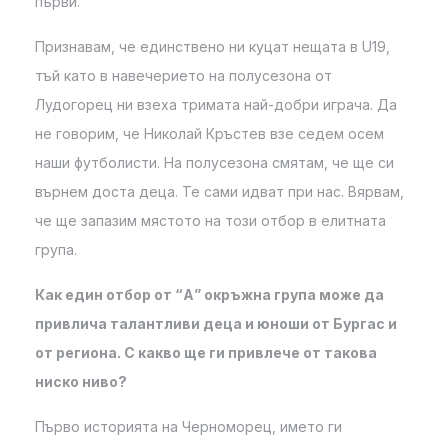
първи.
Признавам, че единствено ни куцат нещата в U19,
тъй като в навечерието на полусезона от
Лудогорец ни взеха тримата най-добри играча. Да
не говорим, че Николай Кръстев взе седем осем
наши футболисти. На полусезона смятам, че ще си
върнем доста деца. Те сами идват при нас. Вярвам,
че ще запазим мястото на този отбор в елитната
група.
Как един отбор от “А” окръжна група може да
привлича талантливи деца и юноши от Бургас и
от региона. С какво ще ги привлече от такова
ниско ниво?
Първо историята на Черноморец, името ги