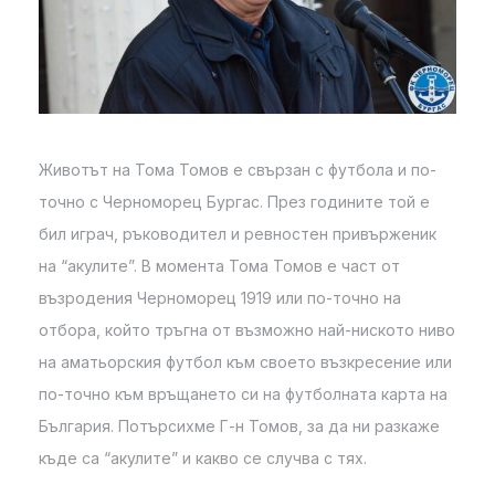
Животът на Тома Томов е свързан с футбола и по-
точно с Черноморец Бургас. През годините той е
бил играч, ръководител и ревностен привърженик
на “акулите”. В момента Тома Томов е част от
възродения Черноморец 1919 или по-точно на
отбора, който тръгна от възможно най-ниското ниво
на аматьорския футбол към своето възкресение или
по-точно към връщането си на футболната карта на
България. Потърсихме Г-н Томов, за да ни разкаже
къде са “акулите” и какво се случва с тях.