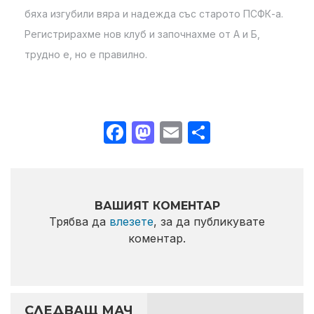
бяха изгубили вяра и надежда със старото ПСФК-а.
Регистрирахме нов клуб и започнахме от А и Б,
трудно е, но е правилно.
Facebook
Mastodon
Email
Share
ВАШИЯТ КОМЕНТАР
Трябва да
влезете
, за да публикувате
коментар.
СЛЕДВАЩ МАЧ