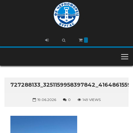
727288133_3251159958397842_416486155
19.06.2026
0
149 VIEWS