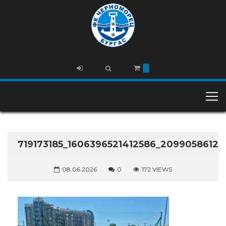
719173185_1606396521412586_2099058612
08.06.2026
0
172 VIEWS