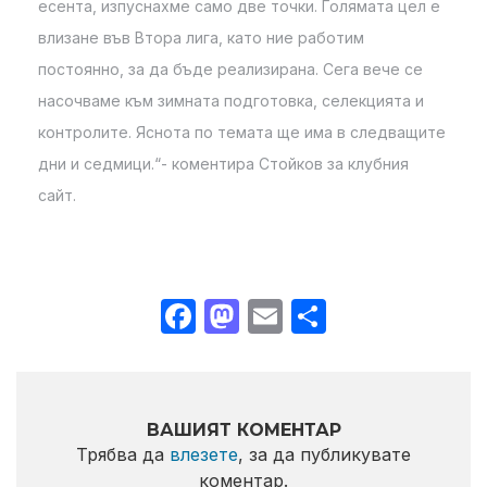
есента, изпуснахме само две точки. Голямата цел е
влизане във Втора лига, като ние работим
постоянно, за да бъде реализирана. Сега вече се
насочваме към зимната подготовка, селекцията и
контролите. Яснота по темата ще има в следващите
дни и седмици.“- коментира Стойков за клубния
сайт.
Facebook
Mastodon
Email
Share
ВАШИЯТ КОМЕНТАР
Трябва да
влезете
, за да публикувате
коментар.