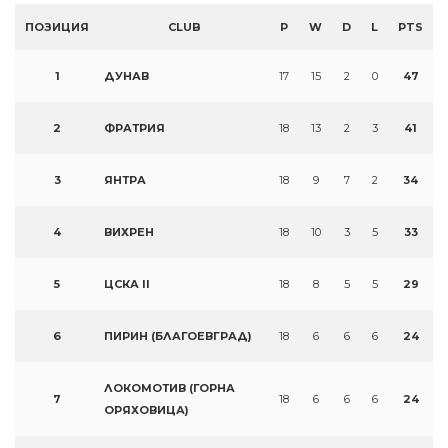
ПОЗИЦИЯ
CLUB
P
W
D
L
PTS
1
ДУНАВ
17
15
2
0
47
2
ФРАТРИЯ
18
13
2
3
41
3
ЯНТРА
18
9
7
2
34
4
ВИХРЕН
18
10
3
5
33
5
ЦСКА II
18
8
5
5
29
6
ПИРИН (БЛАГОЕВГРАД)
18
6
6
6
24
ЛОКОМОТИВ (ГОРНА
7
18
6
6
6
24
ОРЯХОВИЦА)