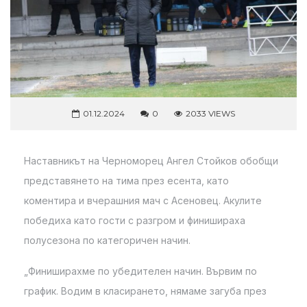
01.12.2024
0
2033 VIEWS
Наставникът на Черноморец Ангел Стойков обобщи
представянето на тима през есента, като
коментира и вчерашния мач с Асеновец. Акулите
победиха като гости с разгром и финишираха
полусезона по категоричен начин.
„Финиширахме по убедителен начин. Вървим по
график. Водим в класирането, нямаме загуба през