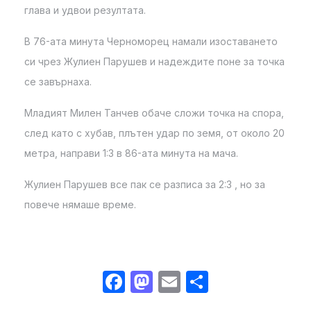
глава и удвои резултата.
В 76-ата минута Черноморец намали изоставането
си чрез Жулиен Парушев и надеждите поне за точка
се завърнаха.
Младият Милен Танчев обаче сложи точка на спора,
след като с хубав, плътен удар по земя, от около 20
метра, направи 1:3 в 86-ата минута на мача.
Жулиен Парушев все пак се разписа за 2:3 , но за
повече нямаше време.
Facebook
Mastodon
Email
Share