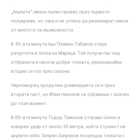
„Акулите“ имаха пълен превес през първото
полувреме, но така и не успяха да реализират някоя
от многото си възможности.
В 40-ата минута пък Пламен Табаков откри
резултата в полза на Марица. Той получи пас зад
отбраната и насочи добре топката, реализирайки
втория си гол през сезона.
Черноморец продължи доминацията си и през
втората част, но Илия Николов се справяше с всичко
до този момент.
В 69-ата минута Тодор Тимонов отправи силен и
коварен удар от около 30 метра, който стражът на
акулите изби. Запрян Запрянов посрещна топката с