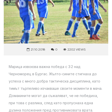
21.10.2018
0
2202 VIEWS
Марица извоюва важна победа с 3:2 над
Черноморец в Бургас. Жълто-сините стигнаха до
успеха с много добра тактическа дисциплина, като
тимът търпеливо изчакваше своите моменти в мача.
Домакините могат да съжаляват, че не победиха,
при това с разлика, след като пропуснаха една
дузина положения пред противниковата врата.