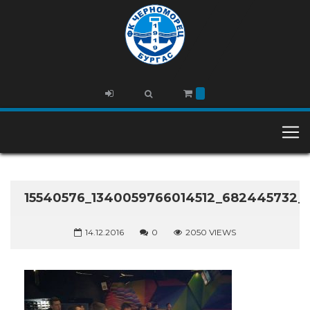
15540576_1340059766014512_682445732_
14.12.2016
0
2050 VIEWS