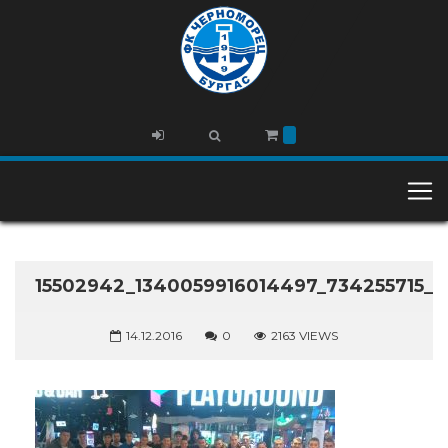
15502942_1340059916014497_734255715_O
14.12.2016
0
2163 VIEWS