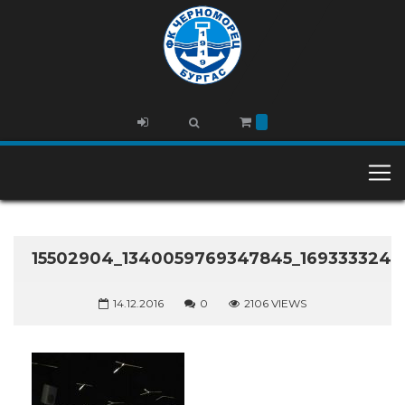
15502904_1340059769347845_1693333241
14.12.2016
0
2106 VIEWS