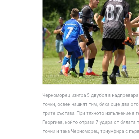
Черноморец изигра 5 двубоя в надпреварата.
точки, освен нашият тим, бяха още два от
трите състава. При тяхното изпълнение в 
Георгиев, който отрази 7 удара от бялата
точни и така Черноморец триумфира с пър