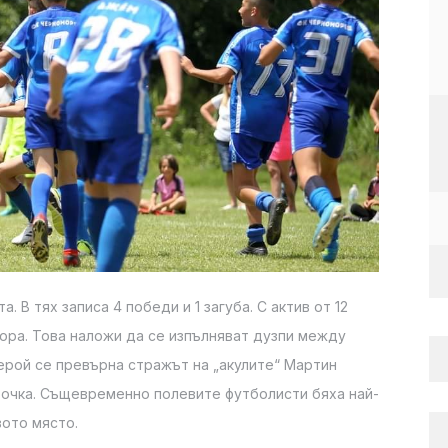
 В тях записа 4 победи и 1 загуба. С актив от 12
бора. Това наложи да се изпълняват дузпи между
герой се превърна стражът на „акулите“ Мартин
 точка. Същевременно полевите футболисти бяха най-
вото място.