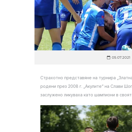
05.07.2021
Страхотно представяне на турнира „Златн
родени през 2008 г. „Акулите“ на Слави Ш
заслужено ликуваха като шампиони в своят