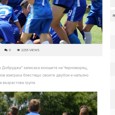
0
2233 VIEWS
а Добруджа“ записаха юношите на Черноморец,
опов изиграха блестящо своите двубои и напълно
а възрастова група.