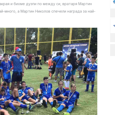
накрая и бихме дузпи по между си, вратаря Мартин
ай-много, а Мартин Николов спечели награда за най-