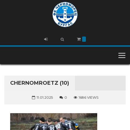
CHERNOMROETZ (10)
11.01.2025
0
1686 VIEWS