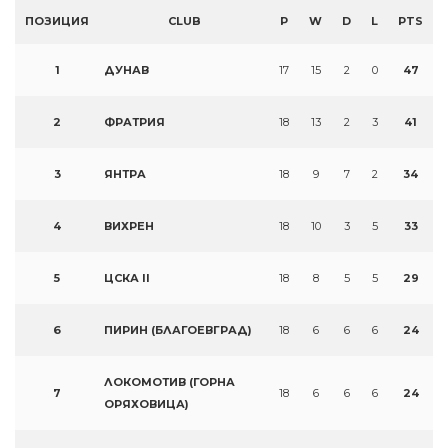
ПОЗИЦИЯ
CLUB
P
W
D
L
PTS
1
ДУНАВ
17
15
2
0
47
2
ФРАТРИЯ
18
13
2
3
41
3
ЯНТРА
18
9
7
2
34
4
ВИХРЕН
18
10
3
5
33
5
ЦСКА II
18
8
5
5
29
6
ПИРИН (БЛАГОЕВГРАД)
18
6
6
6
24
ЛОКОМОТИВ (ГОРНА
7
18
6
6
6
24
ОРЯХОВИЦА)