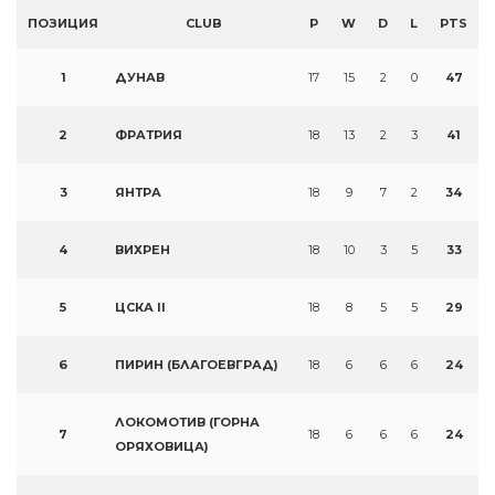
ПОЗИЦИЯ
CLUB
P
W
D
L
PTS
1
ДУНАВ
17
15
2
0
47
2
ФРАТРИЯ
18
13
2
3
41
3
ЯНТРА
18
9
7
2
34
4
ВИХРЕН
18
10
3
5
33
5
ЦСКА II
18
8
5
5
29
6
ПИРИН (БЛАГОЕВГРАД)
18
6
6
6
24
ЛОКОМОТИВ (ГОРНА
7
18
6
6
6
24
ОРЯХОВИЦА)