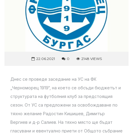
22.06.2021
0
2148 VIEWS
Днес се проведе заседание на УС на ФК
„Черноморец 1919“, на което се обсъди бюджетът и
структурата на футболния клуб за предстоящия
сезон. От УС са предложени за освобождаване по
тяхно желание Радостин Кишишев, Димитър
Вергиев и д-р Салиев. На тяхно място ще бъдат
гласувани и евентуално приети от Общото събрание