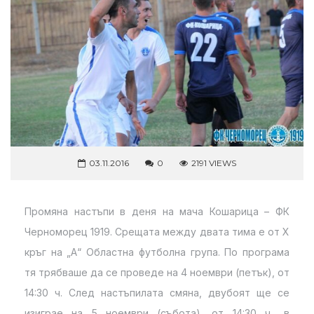
03.11.2016
0
2191 VIEWS
Промяна настъпи в деня на мача Кошарица – ФК
Черноморец 1919. Срещата между двата тима е от Х
кръг на „А“ Областна футболна група. По програма
тя трябваше да се проведе на 4 ноември (петък), от
14:30 ч. След настъпилата смяна, двубоят ще се
изиграе на 5 ноември (събота), от 14:30 ч., в