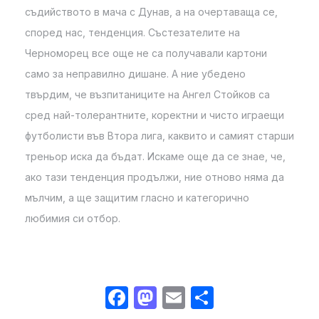
съдийството в мача с Дунав, а на очертаваща се,
според нас, тенденция. Състезателите на
Черноморец все още не са получавали картони
само за неправилно дишане. А ние убедено
твърдим, че възпитаниците на Ангел Стойков са
сред най-толерантните, коректни и чисто играещи
футболисти във Втора лига, каквито и самият старши
треньор иска да бъдат. Искаме още да се знае, че,
ако тази тенденция продължи, ние отново няма да
мълчим, а ще защитим гласно и категорично
любимия си отбор.
Facebook
Mastodon
Email
Share