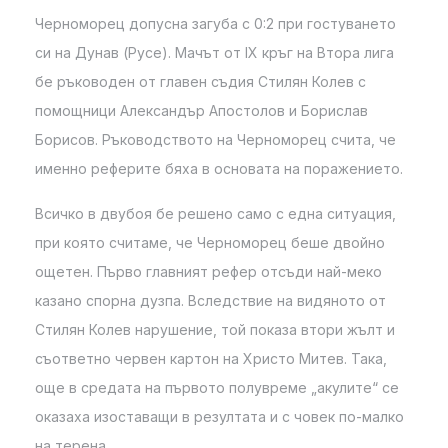
Черноморец допусна загуба с 0:2 при гостуването
си на Дунав (Русе). Мачът от IX кръг на Втора лига
бе ръководен от главен съдия Стилян Колев с
помощници Александър Апостолов и Борислав
Борисов. Ръководството на Черноморец счита, че
именно реферите бяха в основата на поражението.
Всичко в двубоя бе решено само с една ситуация,
при която считаме, че Черноморец беше двойно
ощетен. Първо главният рефер отсъди най-меко
казано спорна дузпа. Вследствие на видяното от
Стилян Колев нарушение, той показа втори жълт и
съответно червен картон на Христо Митев. Така,
още в средата на първото полувреме „акулите“ се
оказаха изоставащи в резултата и с човек по-малко
на терена.