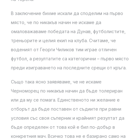
В заключение бихме искали да споделим на първо
място, че по никакъв начин не искаме да
омаловажаваме победата на Дунав, футболистите,
треньорите и целия екип на клуба. Считаме, че
воденият от Георги Чиликов тим играе отличен
футбол, а резултатите са категорични – първо място
преди изиграването на последните срещи от кръга.
Също така ясно заявяваме, че не искаме
Черноморец по никакъв начин да бъде толериран
или да му се помага. Единственото ни желание е
отборът да бъде поставен от съдиите при равни
условия със своя съперник и крайният резултат да
бъде определен от това кой е бил по-добър в
конкретния мач. Всичко това не е базирано само на