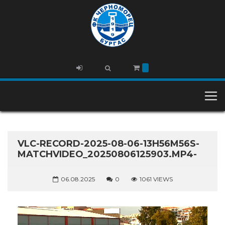
VLC-RECORD-2025-08-06-13H56M56S-
MATCHVIDEO_20250806125903.MP4-
06.08.2025
0
1061 VIEWS
Видео