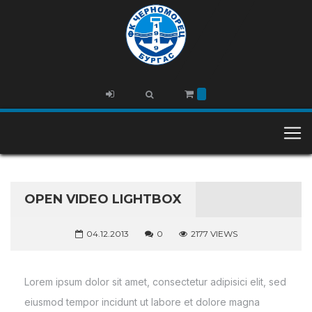
OPEN VIDEO LIGHTBOX
04.12.2013
0
2177 VIEWS
Lorem ipsum dolor sit amet, consectetur adipisici elit, sed
eiusmod tempor incidunt ut labore et dolore magna