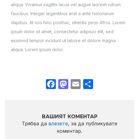
aliqua. Vivamus sagittis lacus vel augue laoreet rutrum
faucibus. Integer legentibus erat a ante historiarum
dapibus. At nos hinc posthac, sitientis piros Afros. Lorem
ipsum dolor sit amet, consectetur adipisici elit, sed
eiusmod tempor incidunt ut labore et dolore magna
aliqua. Lorem ipsum dolor.
Facebook
Mastodon
Email
Share
ВАШИЯТ КОМЕНТАР
Трябва да
влезете
, за да публикувате
коментар.