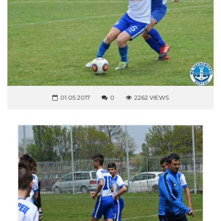
01.05.2017
0
2262 VIEWS