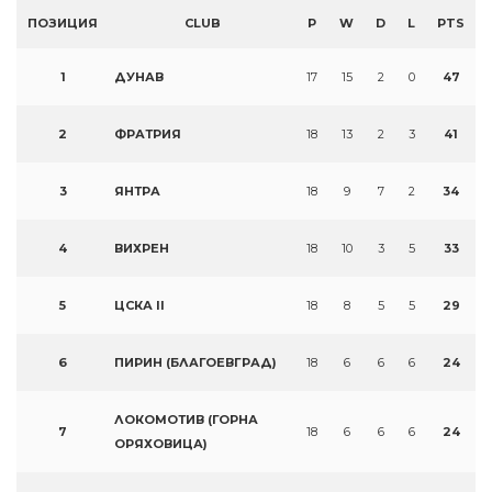
ПОЗИЦИЯ
CLUB
P
W
D
L
PTS
1
ДУНАВ
17
15
2
0
47
2
ФРАТРИЯ
18
13
2
3
41
3
ЯНТРА
18
9
7
2
34
4
ВИХРЕН
18
10
3
5
33
5
ЦСКА II
18
8
5
5
29
6
ПИРИН (БЛАГОЕВГРАД)
18
6
6
6
24
ЛОКОМОТИВ (ГОРНА
7
18
6
6
6
24
ОРЯХОВИЦА)