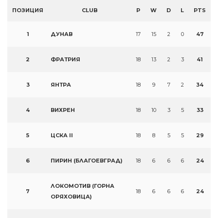
ПОЗИЦИЯ
CLUB
P
W
D
L
PTS
1
ДУНАВ
17
15
2
0
47
2
ФРАТРИЯ
18
13
2
3
41
3
ЯНТРА
18
9
7
2
34
4
ВИХРЕН
18
10
3
5
33
5
ЦСКА II
18
8
5
5
29
6
ПИРИН (БЛАГОЕВГРАД)
18
6
6
6
24
ЛОКОМОТИВ (ГОРНА
7
18
6
6
6
24
ОРЯХОВИЦА)