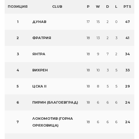
ПОЗИЦИЯ
CLUB
P
W
D
L
PTS
1
ДУНАВ
17
15
2
0
47
2
ФРАТРИЯ
18
13
2
3
41
3
ЯНТРА
18
9
7
2
34
4
ВИХРЕН
18
10
3
5
33
5
ЦСКА II
18
8
5
5
29
6
ПИРИН (БЛАГОЕВГРАД)
18
6
6
6
24
ЛОКОМОТИВ (ГОРНА
7
18
6
6
6
24
ОРЯХОВИЦА)