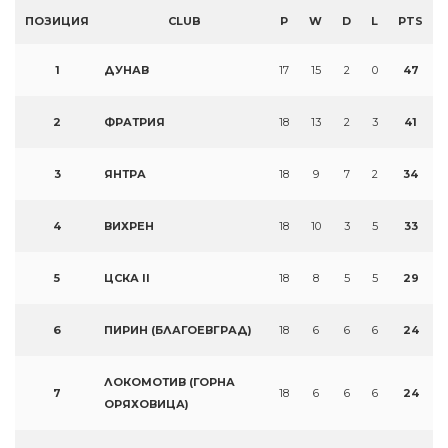
ПОЗИЦИЯ
CLUB
P
W
D
L
PTS
1
ДУНАВ
17
15
2
0
47
2
ФРАТРИЯ
18
13
2
3
41
3
ЯНТРА
18
9
7
2
34
4
ВИХРЕН
18
10
3
5
33
5
ЦСКА II
18
8
5
5
29
6
ПИРИН (БЛАГОЕВГРАД)
18
6
6
6
24
ЛОКОМОТИВ (ГОРНА
7
18
6
6
6
24
ОРЯХОВИЦА)