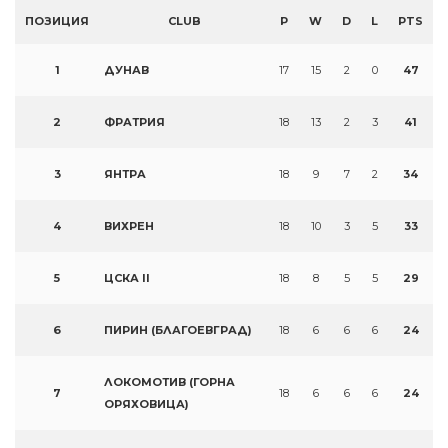
ПОЗИЦИЯ
CLUB
P
W
D
L
PTS
1
ДУНАВ
17
15
2
0
47
2
ФРАТРИЯ
18
13
2
3
41
3
ЯНТРА
18
9
7
2
34
4
ВИХРЕН
18
10
3
5
33
5
ЦСКА II
18
8
5
5
29
6
ПИРИН (БЛАГОЕВГРАД)
18
6
6
6
24
ЛОКОМОТИВ (ГОРНА
7
18
6
6
6
24
ОРЯХОВИЦА)