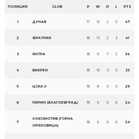
ПОЗИЦИЯ
CLUB
P
W
D
L
PTS
1
ДУНАВ
17
15
2
0
47
2
ФРАТРИЯ
18
13
2
3
41
3
ЯНТРА
18
9
7
2
34
4
ВИХРЕН
18
10
3
5
33
5
ЦСКА II
18
8
5
5
29
6
ПИРИН (БЛАГОЕВГРАД)
18
6
6
6
24
ЛОКОМОТИВ (ГОРНА
7
18
6
6
6
24
ОРЯХОВИЦА)