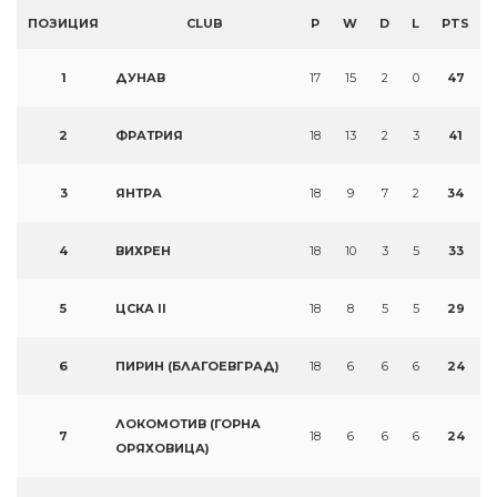
ПОЗИЦИЯ
CLUB
P
W
D
L
PTS
1
ДУНАВ
17
15
2
0
47
2
ФРАТРИЯ
18
13
2
3
41
3
ЯНТРА
18
9
7
2
34
4
ВИХРЕН
18
10
3
5
33
5
ЦСКА II
18
8
5
5
29
6
ПИРИН (БЛАГОЕВГРАД)
18
6
6
6
24
ЛОКОМОТИВ (ГОРНА
7
18
6
6
6
24
ОРЯХОВИЦА)