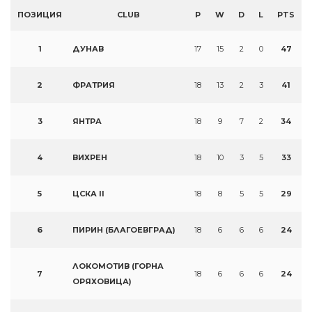
ПОЗИЦИЯ
CLUB
P
W
D
L
PTS
1
ДУНАВ
17
15
2
0
47
2
ФРАТРИЯ
18
13
2
3
41
3
ЯНТРА
18
9
7
2
34
4
ВИХРЕН
18
10
3
5
33
5
ЦСКА II
18
8
5
5
29
6
ПИРИН (БЛАГОЕВГРАД)
18
6
6
6
24
ЛОКОМОТИВ (ГОРНА
7
18
6
6
6
24
ОРЯХОВИЦА)