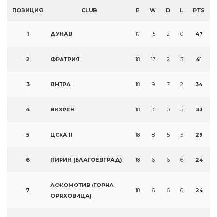
ПОЗИЦИЯ
CLUB
P
W
D
L
PTS
1
ДУНАВ
17
15
2
0
47
2
ФРАТРИЯ
18
13
2
3
41
3
ЯНТРА
18
9
7
2
34
4
ВИХРЕН
18
10
3
5
33
5
ЦСКА II
18
8
5
5
29
6
ПИРИН (БЛАГОЕВГРАД)
18
6
6
6
24
ЛОКОМОТИВ (ГОРНА
7
18
6
6
6
24
ОРЯХОВИЦА)