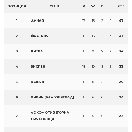
ПОЗИЦИЯ
CLUB
P
W
D
L
PTS
1
ДУНАВ
17
15
2
0
47
2
ФРАТРИЯ
18
13
2
3
41
3
ЯНТРА
18
9
7
2
34
4
ВИХРЕН
18
10
3
5
33
5
ЦСКА II
18
8
5
5
29
6
ПИРИН (БЛАГОЕВГРАД)
18
6
6
6
24
ЛОКОМОТИВ (ГОРНА
7
18
6
6
6
24
ОРЯХОВИЦА)