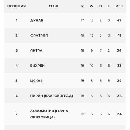
ПОЗИЦИЯ
CLUB
P
W
D
L
PTS
1
ДУНАВ
17
15
2
0
47
2
ФРАТРИЯ
18
13
2
3
41
3
ЯНТРА
18
9
7
2
34
4
ВИХРЕН
18
10
3
5
33
5
ЦСКА II
18
8
5
5
29
6
ПИРИН (БЛАГОЕВГРАД)
18
6
6
6
24
ЛОКОМОТИВ (ГОРНА
7
18
6
6
6
24
ОРЯХОВИЦА)