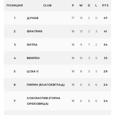
ПОЗИЦИЯ
CLUB
P
W
D
L
PTS
1
ДУНАВ
17
15
2
0
47
2
ФРАТРИЯ
18
13
2
3
41
3
ЯНТРА
18
9
7
2
34
4
ВИХРЕН
18
10
3
5
33
5
ЦСКА II
18
8
5
5
29
6
ПИРИН (БЛАГОЕВГРАД)
18
6
6
6
24
ЛОКОМОТИВ (ГОРНА
7
18
6
6
6
24
ОРЯХОВИЦА)